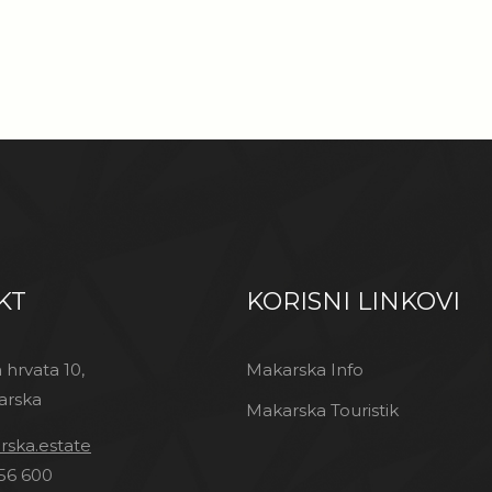
KT
KORISNI LINKOVI
 hrvata 10,
Makarska Info
arska
Makarska Touristik
ska.estate
56 600