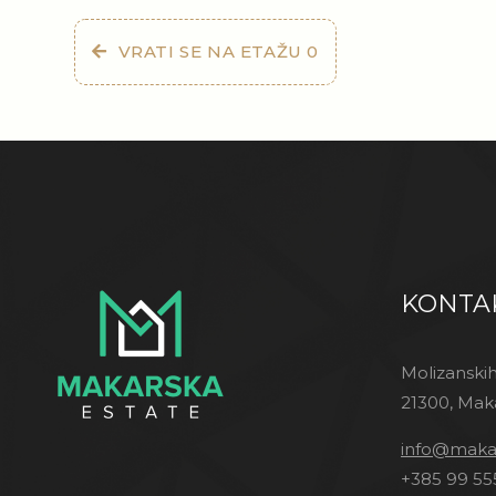
VRATI SE NA ETAŽU 0
KONTA
Molizanskih
21300, Mak
info@makar
+385 99 55