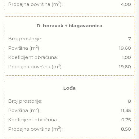
2
Prodajna površina (m
):
4,00
D. boravak + blagavaonica
Broj prostorije:
7
2
Površina (m
):
19,60
Koeficijent obračuna:
1,00
2
Prodajna površina (m
):
19,60
Lođa
Broj prostorije:
8
2
Površina (m
):
11,35
Koeficijent obračuna:
0,75
2
Prodajna površina (m
):
8,50