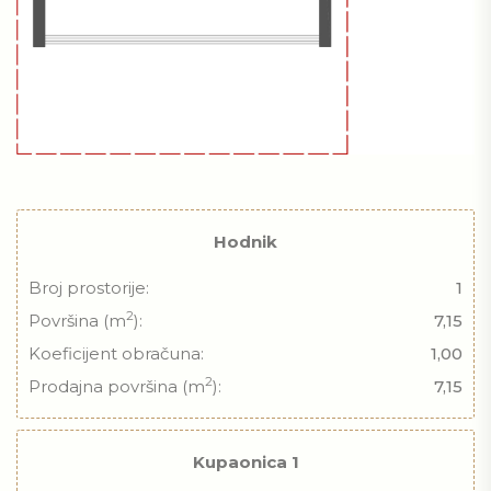
Hodnik
Broj prostorije:
1
2
Površina (m
):
7,15
Koeficijent obračuna:
1,00
2
Prodajna površina (m
):
7,15
Kupaonica 1