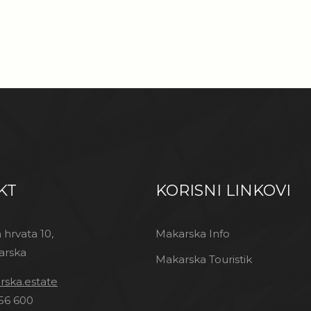
KT
KORISNI LINKOVI
 hrvata 10,
Makarska Info
arska
Makarska Touristik
ska.estate
56 600