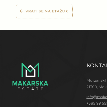
VRATI SE NA ETAŽU 0
KONTA
Molizanskih
21300, Mak
info@makar
+385 99 55